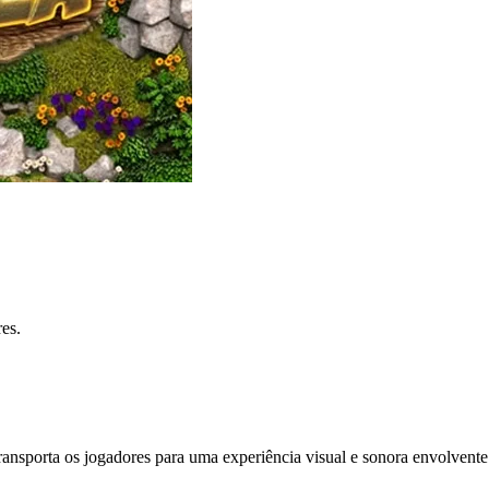
es.
ansporta os jogadores para uma experiência visual e sonora envolvente