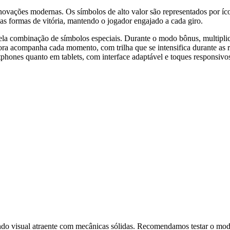
vações modernas. Os símbolos de alto valor são representados por íco
las formas de vitória, mantendo o jogador engajado a cada giro.
la combinação de símbolos especiais. Durante o modo bônus, multiplica
ora acompanha cada momento, com trilha que se intensifica durante as r
tphones quanto em tablets, com interface adaptável e toques responsivo
o visual atraente com mecânicas sólidas. Recomendamos testar o modo 