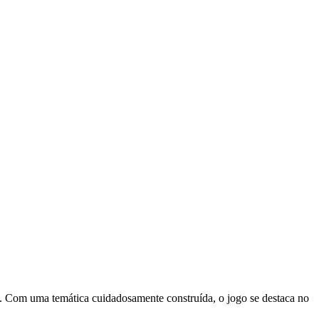
. Com uma temática cuidadosamente construída, o jogo se destaca no