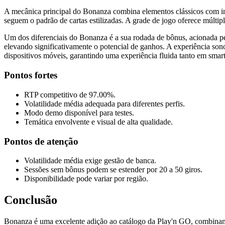
A mecânica principal do Bonanza combina elementos clássicos com ino
seguem o padrão de cartas estilizadas. A grade de jogo oferece múltip
Um dos diferenciais do Bonanza é a sua rodada de bônus, acionada pe
elevando significativamente o potencial de ganhos. A experiência son
dispositivos móveis, garantindo uma experiência fluida tanto em smar
Pontos fortes
RTP competitivo de 97.00%.
Volatilidade média adequada para diferentes perfis.
Modo demo disponível para testes.
Temática envolvente e visual de alta qualidade.
Pontos de atenção
Volatilidade média exige gestão de banca.
Sessões sem bônus podem se estender por 20 a 50 giros.
Disponibilidade pode variar por região.
Conclusão
Bonanza é uma excelente adição ao catálogo da Play'n GO, combinand