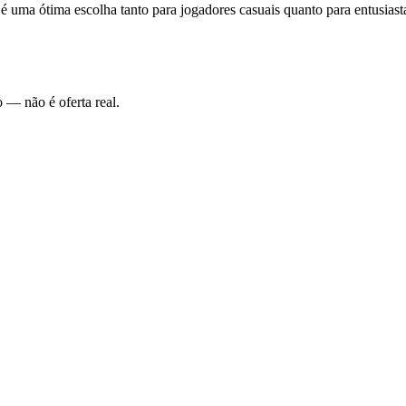
, é uma ótima escolha tanto para jogadores casuais quanto para entusias
— não é oferta real.