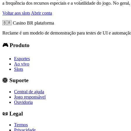
a frequência dos recursos especiais e a volatilidade do jogo. No geral
Voltar aos slots
Abrir conta
🇧🇷 Casino BR plataforma
Reclame é um modelo de demonstração para testes de UI e automação 
🎮
Produto
Esportes
Ao vivo
Slots
🛟
Suporte
Central de ajuda
Jogo responsável
Ouvidoria
📜
Legal
Termos
Privacidade