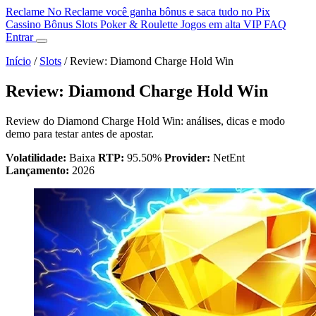
Reclame
No Reclame você ganha bônus e saca tudo no Pix
Cassino
Bônus
Slots
Poker & Roulette
Jogos em alta
VIP
FAQ
Entrar
Início
/
Slots
/
Review: Diamond Charge Hold Win
Review: Diamond Charge Hold Win
Review do Diamond Charge Hold Win: análises, dicas e modo
demo para testar antes de apostar.
Volatilidade:
Baixa
RTP:
95.50%
Provider:
NetEnt
Lançamento:
2026