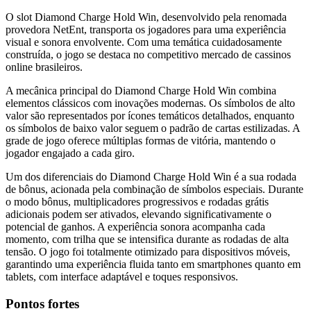
O slot Diamond Charge Hold Win, desenvolvido pela renomada
provedora NetEnt, transporta os jogadores para uma experiência
visual e sonora envolvente. Com uma temática cuidadosamente
construída, o jogo se destaca no competitivo mercado de cassinos
online brasileiros.
A mecânica principal do Diamond Charge Hold Win combina
elementos clássicos com inovações modernas. Os símbolos de alto
valor são representados por ícones temáticos detalhados, enquanto
os símbolos de baixo valor seguem o padrão de cartas estilizadas. A
grade de jogo oferece múltiplas formas de vitória, mantendo o
jogador engajado a cada giro.
Um dos diferenciais do Diamond Charge Hold Win é a sua rodada
de bônus, acionada pela combinação de símbolos especiais. Durante
o modo bônus, multiplicadores progressivos e rodadas grátis
adicionais podem ser ativados, elevando significativamente o
potencial de ganhos. A experiência sonora acompanha cada
momento, com trilha que se intensifica durante as rodadas de alta
tensão. O jogo foi totalmente otimizado para dispositivos móveis,
garantindo uma experiência fluida tanto em smartphones quanto em
tablets, com interface adaptável e toques responsivos.
Pontos fortes