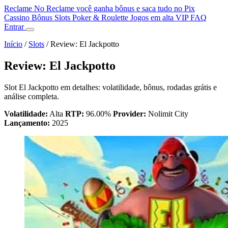
Reclame
No Reclame você ganha bônus e saca tudo no Pix
Cassino
Bônus
Slots
Poker & Roulette
Jogos em alta
VIP
FAQ
Entrar
Início
/
Slots
/
Review: El Jackpotto
Review: El Jackpotto
Slot El Jackpotto em detalhes: volatilidade, bônus, rodadas grátis e
análise completa.
Volatilidade:
Alta
RTP:
96.00%
Provider:
Nolimit City
Lançamento:
2025