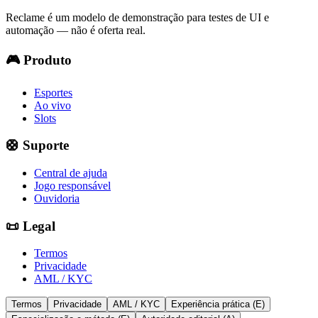
Reclame é um modelo de demonstração para testes de UI e
automação — não é oferta real.
🎮
Produto
Esportes
Ao vivo
Slots
🛟
Suporte
Central de ajuda
Jogo responsável
Ouvidoria
📜
Legal
Termos
Privacidade
AML / KYC
Termos
Privacidade
AML / KYC
Experiência prática (E)