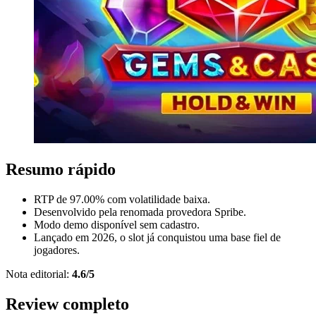
Resumo rápido
RTP de 97.00% com volatilidade baixa.
Desenvolvido pela renomada provedora Spribe.
Modo demo disponível sem cadastro.
Lançado em 2026, o slot já conquistou uma base fiel de
jogadores.
Nota editorial:
4.6/5
Review completo