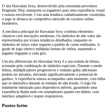
O slot Hawaiian Sexy, desenvolvido pela renomada provedora
Pragmatic Play, transporta os jogadores para uma experiência visual
e sonora envolvente. Com uma temática cuidadosamente construída,
o jogo se destaca no competitivo mercado de cassinos online
brasileiros.
A mecânica principal do Hawaiian Sexy combina elementos
clássicos com inovações modernas. Os símbolos de alto valor são
representados por ícones temáticos detalhados, enquanto os
símbolos de baixo valor seguem o padrão de cartas estilizadas. A
grade de jogo oferece múltiplas formas de vitória, mantendo o
jogador engajado a cada giro.
Um dos diferenciais do Hawaiian Sexy é a sua rodada de bônus,
acionada pela combinação de símbolos especiais. Durante o modo
bônus, multiplicadores progressivos e rodadas grátis adicionais
podem ser ativados, elevando significativamente o potencial de
ganhos. A experiência sonora acompanha cada momento, com trilha
que se intensifica durante as rodadas de alta tensão. O jogo foi
totalmente otimizado para dispositivos móveis, garantindo uma
experiência fluida tanto em smartphones quanto em tablets, com
interface adaptável e toques responsivos.
Pontos fortes