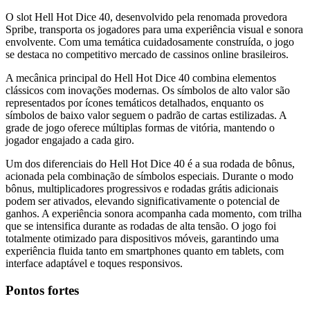
O slot Hell Hot Dice 40, desenvolvido pela renomada provedora
Spribe, transporta os jogadores para uma experiência visual e sonora
envolvente. Com uma temática cuidadosamente construída, o jogo
se destaca no competitivo mercado de cassinos online brasileiros.
A mecânica principal do Hell Hot Dice 40 combina elementos
clássicos com inovações modernas. Os símbolos de alto valor são
representados por ícones temáticos detalhados, enquanto os
símbolos de baixo valor seguem o padrão de cartas estilizadas. A
grade de jogo oferece múltiplas formas de vitória, mantendo o
jogador engajado a cada giro.
Um dos diferenciais do Hell Hot Dice 40 é a sua rodada de bônus,
acionada pela combinação de símbolos especiais. Durante o modo
bônus, multiplicadores progressivos e rodadas grátis adicionais
podem ser ativados, elevando significativamente o potencial de
ganhos. A experiência sonora acompanha cada momento, com trilha
que se intensifica durante as rodadas de alta tensão. O jogo foi
totalmente otimizado para dispositivos móveis, garantindo uma
experiência fluida tanto em smartphones quanto em tablets, com
interface adaptável e toques responsivos.
Pontos fortes