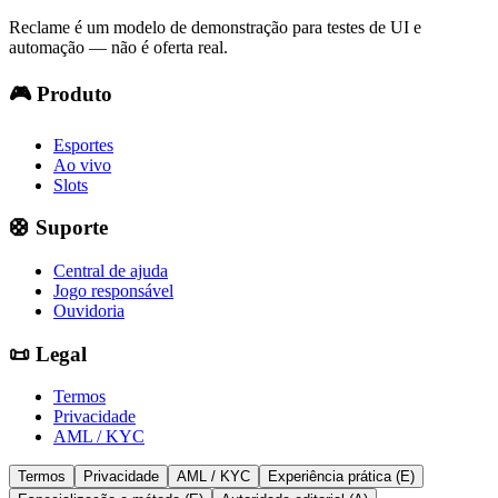
Reclame é um modelo de demonstração para testes de UI e
automação — não é oferta real.
🎮
Produto
Esportes
Ao vivo
Slots
🛟
Suporte
Central de ajuda
Jogo responsável
Ouvidoria
📜
Legal
Termos
Privacidade
AML / KYC
Termos
Privacidade
AML / KYC
Experiência prática (E)