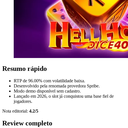
Resumo rápido
RTP de 96.00% com volatilidade baixa.
Desenvolvido pela renomada provedora Spribe.
Modo demo disponível sem cadastro.
Lançado em 2026, o slot já conquistou uma base fiel de
jogadores.
Nota editorial:
4.2/5
Review completo