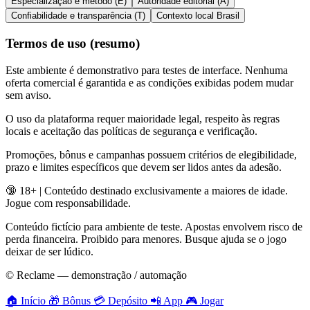
Especialização e método (E)
Autoridade editorial (A)
Confiabilidade e transparência (T)
Contexto local Brasil
Termos de uso (resumo)
Este ambiente é demonstrativo para testes de interface. Nenhuma
oferta comercial é garantida e as condições exibidas podem mudar
sem aviso.
O uso da plataforma requer maioridade legal, respeito às regras
locais e aceitação das políticas de segurança e verificação.
Promoções, bônus e campanhas possuem critérios de elegibilidade,
prazo e limites específicos que devem ser lidos antes da adesão.
🔞 18+ | Conteúdo destinado exclusivamente a maiores de idade.
Jogue com responsabilidade.
Conteúdo fictício para ambiente de teste. Apostas envolvem risco de
perda financeira. Proibido para menores. Busque ajuda se o jogo
deixar de ser lúdico.
© Reclame — demonstração / automação
🏠
Início
🎁
Bônus
💳
Depósito
📲
App
🎮
Jogar