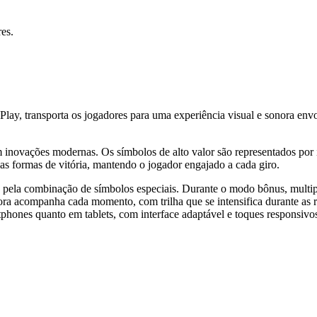
es.
lay, transporta os jogadores para uma experiência visual e sonora en
inovações modernas. Os símbolos de alto valor são representados por í
las formas de vitória, mantendo o jogador engajado a cada giro.
 pela combinação de símbolos especiais. Durante o modo bônus, multipli
ora acompanha cada momento, com trilha que se intensifica durante as r
tphones quanto em tablets, com interface adaptável e toques responsivo